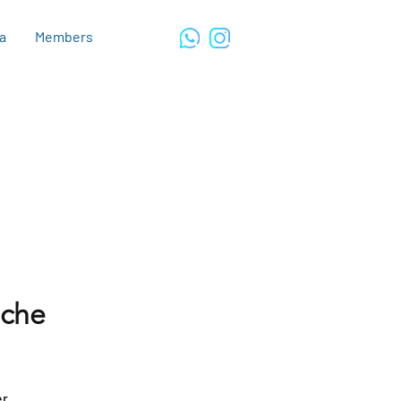
ca
Members
ache
r.