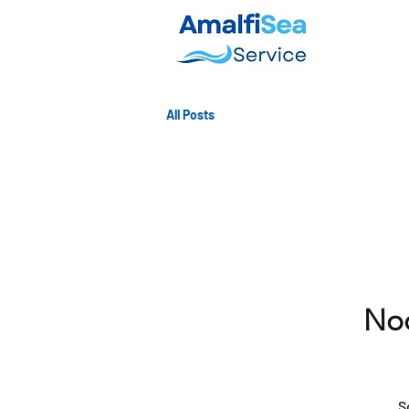
All Posts
Noc
S