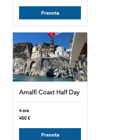
Prenota
Amalfi Coast Half Day
4 ore
450
450 €
euro
Prenota