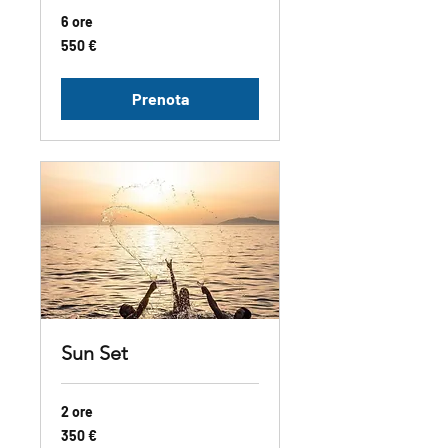
6 ore
550
550 €
euro
Prenota
Sun Set
2 ore
350
350 €
euro