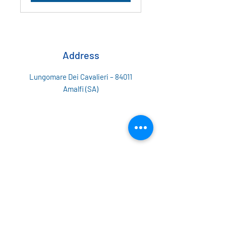
Address
Lungomare Dei Cavalieri
–
84011
Amalfi (SA)
Contact
Tel:
+39
333 7011148
E-mail:
amalfiseaservice@gmail.com